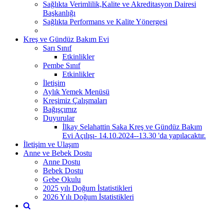
Sağlıkta Verimlilik,Kalite ve Akreditasyon Dairesi
Başkanlığı
Sağlıkta Performans ve Kalite Yönergesi
Kreş ve Gündüz Bakım Evi
Sarı Sınıf
Etkinlikler
Pembe Sınıf
Etkinlikler
İletişim
Aylık Yemek Menüsü
Kreşimiz Çalışmaları
Bağışçımız
Duyurular
İlkay Selahattin Saka Kreş ve Gündüz Bakım
Evi Açılışı- 14.10.2024--13.30 'da yapılacaktır.
İletişim ve Ulaşım
Anne ve Bebek Dostu
Anne Dostu
Bebek Dostu
Gebe Okulu
2025 yılı Doğum İstatistikleri
2026 Yılı Doğum İstatistikleri