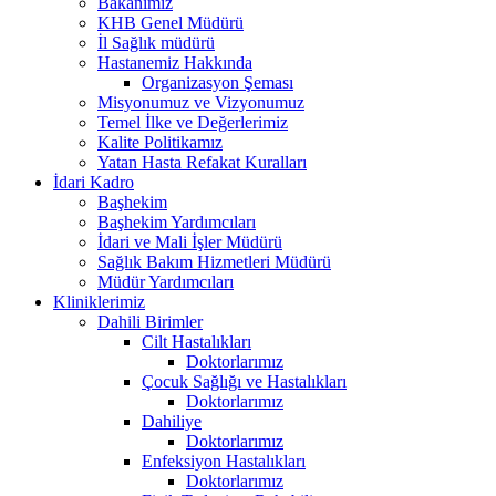
Bakanımız
KHB Genel Müdürü
İl Sağlık müdürü
Hastanemiz Hakkında
Organizasyon Şeması
Misyonumuz ve Vizyonumuz
Temel İlke ve Değerlerimiz
Kalite Politikamız
Yatan Hasta Refakat Kuralları
İdari Kadro
Başhekim
Başhekim Yardımcıları
İdari ve Mali İşler Müdürü
Sağlık Bakım Hizmetleri Müdürü
Müdür Yardımcıları
Kliniklerimiz
Dahili Birimler
Cilt Hastalıkları
Doktorlarımız
Çocuk Sağlığı ve Hastalıkları
Doktorlarımız
Dahiliye
Doktorlarımız
Enfeksiyon Hastalıkları
Doktorlarımız