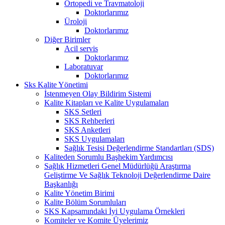
Ortopedi ve Travmatoloji
Doktorlarımız
Üroloji
Doktorlarımız
Diğer Birimler
Acil servis
Doktorlarımız
Laboratuvar
Doktorlarımız
Sks Kalite Yönetimi
İstenmeyen Olay Bildirim Sistemi
Kalite Kitapları ve Kalite Uygulamaları
SKS Setleri
SKS Rehberleri
SKS Anketleri
SKS Uygulamaları
Sağlık Tesisi Değerlendirme Standartları (SDS)
Kaliteden Sorumlu Başhekim Yardımcısı
Sağlık Hizmetleri Genel Müdürlüğü Araştırma
Geliştirme Ve Sağlık Teknoloji Değerlendirme Daire
Başkanlığı
Kalite Yönetim Birimi
Kalite Bölüm Sorumluları
SKS Kapsamındaki İyi Uygulama Örnekleri
Komiteler ve Komite Üyelerimiz