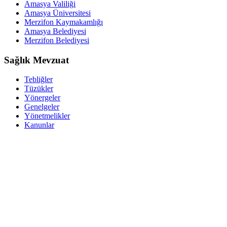
Amasya Valiliği
Amasya Üniversitesi
Merzifon Kaymakamlığı
Amasya Belediyesi
Merzifon Belediyesi
Sağlık Mevzuat
Tebliğler
Tüzükler
Yönergeler
Genelgeler
Yönetmelikler
Kanunlar