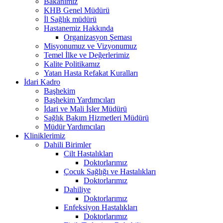
Bakanımız
KHB Genel Müdürü
İl Sağlık müdürü
Hastanemiz Hakkında
Organizasyon Şeması
Misyonumuz ve Vizyonumuz
Temel İlke ve Değerlerimiz
Kalite Politikamız
Yatan Hasta Refakat Kuralları
İdari Kadro
Başhekim
Başhekim Yardımcıları
İdari ve Mali İşler Müdürü
Sağlık Bakım Hizmetleri Müdürü
Müdür Yardımcıları
Kliniklerimiz
Dahili Birimler
Cilt Hastalıkları
Doktorlarımız
Çocuk Sağlığı ve Hastalıkları
Doktorlarımız
Dahiliye
Doktorlarımız
Enfeksiyon Hastalıkları
Doktorlarımız