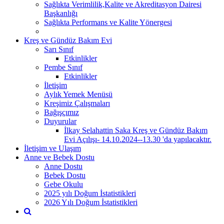
Sağlıkta Verimlilik,Kalite ve Akreditasyon Dairesi
Başkanlığı
Sağlıkta Performans ve Kalite Yönergesi
Kreş ve Gündüz Bakım Evi
Sarı Sınıf
Etkinlikler
Pembe Sınıf
Etkinlikler
İletişim
Aylık Yemek Menüsü
Kreşimiz Çalışmaları
Bağışçımız
Duyurular
İlkay Selahattin Saka Kreş ve Gündüz Bakım
Evi Açılışı- 14.10.2024--13.30 'da yapılacaktır.
İletişim ve Ulaşım
Anne ve Bebek Dostu
Anne Dostu
Bebek Dostu
Gebe Okulu
2025 yılı Doğum İstatistikleri
2026 Yılı Doğum İstatistikleri