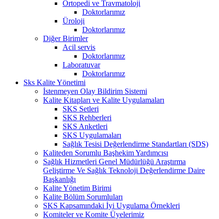
Ortopedi ve Travmatoloji
Doktorlarımız
Üroloji
Doktorlarımız
Diğer Birimler
Acil servis
Doktorlarımız
Laboratuvar
Doktorlarımız
Sks Kalite Yönetimi
İstenmeyen Olay Bildirim Sistemi
Kalite Kitapları ve Kalite Uygulamaları
SKS Setleri
SKS Rehberleri
SKS Anketleri
SKS Uygulamaları
Sağlık Tesisi Değerlendirme Standartları (SDS)
Kaliteden Sorumlu Başhekim Yardımcısı
Sağlık Hizmetleri Genel Müdürlüğü Araştırma
Geliştirme Ve Sağlık Teknoloji Değerlendirme Daire
Başkanlığı
Kalite Yönetim Birimi
Kalite Bölüm Sorumluları
SKS Kapsamındaki İyi Uygulama Örnekleri
Komiteler ve Komite Üyelerimiz