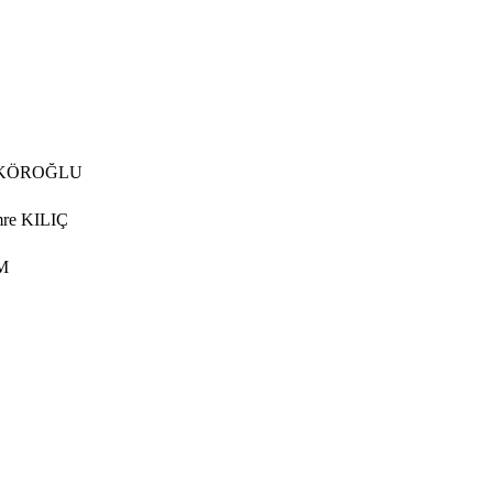
ül KÖROĞLU
mre KILIÇ
M