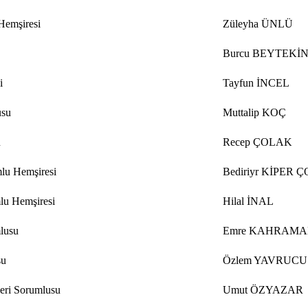
Hemşiresi
Züleyha ÜNLÜ
Burcu BEYTEKİ
i
Tayfun İNCEL
usu
Muttalip KOÇ
u
Recep ÇOLAK
mlu Hemşiresi
Bediriyr KİPER 
u Hemşiresi
Hilal İNAL
lusu
Emre KAHRAM
su
Özlem YAVRUCU
eri Sorumlusu
Umut ÖZYAZAR