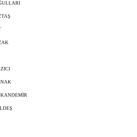
ĞULLARI
ZTAŞ
T
ZAK
AZICI
KANAK
ah KANDEMİR
 İLDEŞ