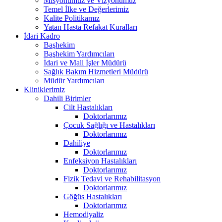
Misyonumuz ve Vizyonumuz
Temel İlke ve Değerlerimiz
Kalite Politikamız
Yatan Hasta Refakat Kuralları
İdari Kadro
Başhekim
Başhekim Yardımcıları
İdari ve Mali İşler Müdürü
Sağlık Bakım Hizmetleri Müdürü
Müdür Yardımcıları
Kliniklerimiz
Dahili Birimler
Cilt Hastalıkları
Doktorlarımız
Çocuk Sağlığı ve Hastalıkları
Doktorlarımız
Dahiliye
Doktorlarımız
Enfeksiyon Hastalıkları
Doktorlarımız
Fizik Tedavi ve Rehabilitasyon
Doktorlarımız
Göğüs Hastalıkları
Doktorlarımız
Hemodiyaliz