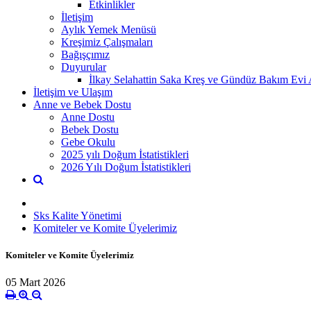
Etkinlikler
İletişim
Aylık Yemek Menüsü
Kreşimiz Çalışmaları
Bağışçımız
Duyurular
İlkay Selahattin Saka Kreş ve Gündüz Bakım Evi Aç
İletişim ve Ulaşım
Anne ve Bebek Dostu
Anne Dostu
Bebek Dostu
Gebe Okulu
2025 yılı Doğum İstatistikleri
2026 Yılı Doğum İstatistikleri
Sks Kalite Yönetimi
Komiteler ve Komite Üyelerimiz
Komiteler ve Komite Üyelerimiz
05 Mart 2026