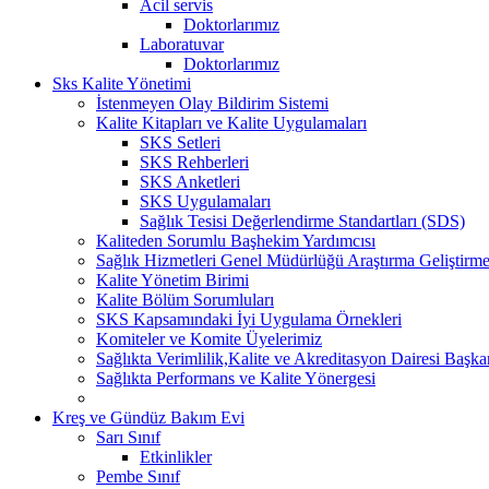
Acil servis
Doktorlarımız
Laboratuvar
Doktorlarımız
Sks Kalite Yönetimi
İstenmeyen Olay Bildirim Sistemi
Kalite Kitapları ve Kalite Uygulamaları
SKS Setleri
SKS Rehberleri
SKS Anketleri
SKS Uygulamaları
Sağlık Tesisi Değerlendirme Standartları (SDS)
Kaliteden Sorumlu Başhekim Yardımcısı
Sağlık Hizmetleri Genel Müdürlüğü Araştırma Geliştirme
Kalite Yönetim Birimi
Kalite Bölüm Sorumluları
SKS Kapsamındaki İyi Uygulama Örnekleri
Komiteler ve Komite Üyelerimiz
Sağlıkta Verimlilik,Kalite ve Akreditasyon Dairesi Başka
Sağlıkta Performans ve Kalite Yönergesi
Kreş ve Gündüz Bakım Evi
Sarı Sınıf
Etkinlikler
Pembe Sınıf