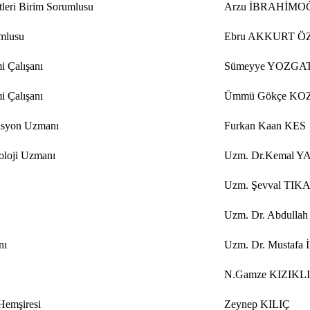
leri Birim Sorumlusu
Arzu İBRAHİMO
mlusu
Ebru AKKURT Ö
i Çalışanı
Sümeyye YOZGA
i Çalışanı
Ümmü Gökçe KO
asyon Uzmanı
Furkan Kaan KES
oloji Uzmanı
Uzm. Dr.Kemal Y
Uzm. Şevval TI
Uzm. Dr. Abdull
nı
Uzm. Dr. Mustafa
N.Gamze KIZIKLI
Hemşiresi
Zeynep KILIÇ