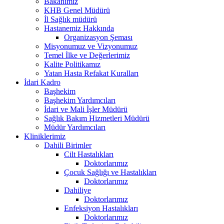
Bakanımız
KHB Genel Müdürü
İl Sağlık müdürü
Hastanemiz Hakkında
Organizasyon Şeması
Misyonumuz ve Vizyonumuz
Temel İlke ve Değerlerimiz
Kalite Politikamız
Yatan Hasta Refakat Kuralları
İdari Kadro
Başhekim
Başhekim Yardımcıları
İdari ve Mali İşler Müdürü
Sağlık Bakım Hizmetleri Müdürü
Müdür Yardımcıları
Kliniklerimiz
Dahili Birimler
Cilt Hastalıkları
Doktorlarımız
Çocuk Sağlığı ve Hastalıkları
Doktorlarımız
Dahiliye
Doktorlarımız
Enfeksiyon Hastalıkları
Doktorlarımız