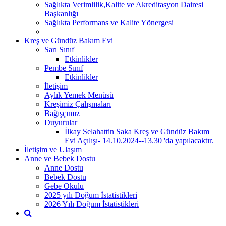
Sağlıkta Verimlilik,Kalite ve Akreditasyon Dairesi
Başkanlığı
Sağlıkta Performans ve Kalite Yönergesi
Kreş ve Gündüz Bakım Evi
Sarı Sınıf
Etkinlikler
Pembe Sınıf
Etkinlikler
İletişim
Aylık Yemek Menüsü
Kreşimiz Çalışmaları
Bağışçımız
Duyurular
İlkay Selahattin Saka Kreş ve Gündüz Bakım
Evi Açılışı- 14.10.2024--13.30 'da yapılacaktır.
İletişim ve Ulaşım
Anne ve Bebek Dostu
Anne Dostu
Bebek Dostu
Gebe Okulu
2025 yılı Doğum İstatistikleri
2026 Yılı Doğum İstatistikleri