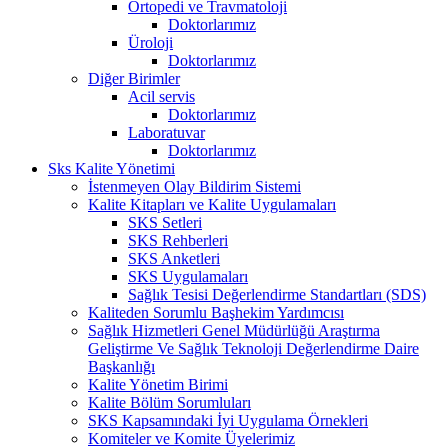
Ortopedi ve Travmatoloji
Doktorlarımız
Üroloji
Doktorlarımız
Diğer Birimler
Acil servis
Doktorlarımız
Laboratuvar
Doktorlarımız
Sks Kalite Yönetimi
İstenmeyen Olay Bildirim Sistemi
Kalite Kitapları ve Kalite Uygulamaları
SKS Setleri
SKS Rehberleri
SKS Anketleri
SKS Uygulamaları
Sağlık Tesisi Değerlendirme Standartları (SDS)
Kaliteden Sorumlu Başhekim Yardımcısı
Sağlık Hizmetleri Genel Müdürlüğü Araştırma
Geliştirme Ve Sağlık Teknoloji Değerlendirme Daire
Başkanlığı
Kalite Yönetim Birimi
Kalite Bölüm Sorumluları
SKS Kapsamındaki İyi Uygulama Örnekleri
Komiteler ve Komite Üyelerimiz