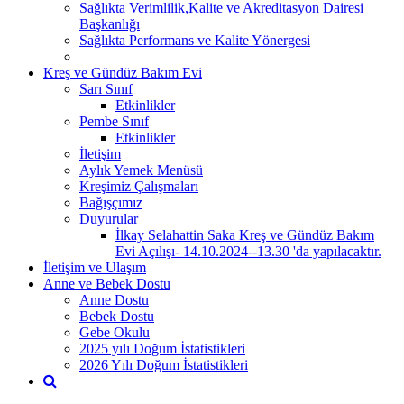
Sağlıkta Verimlilik,Kalite ve Akreditasyon Dairesi
Başkanlığı
Sağlıkta Performans ve Kalite Yönergesi
Kreş ve Gündüz Bakım Evi
Sarı Sınıf
Etkinlikler
Pembe Sınıf
Etkinlikler
İletişim
Aylık Yemek Menüsü
Kreşimiz Çalışmaları
Bağışçımız
Duyurular
İlkay Selahattin Saka Kreş ve Gündüz Bakım
Evi Açılışı- 14.10.2024--13.30 'da yapılacaktır.
İletişim ve Ulaşım
Anne ve Bebek Dostu
Anne Dostu
Bebek Dostu
Gebe Okulu
2025 yılı Doğum İstatistikleri
2026 Yılı Doğum İstatistikleri