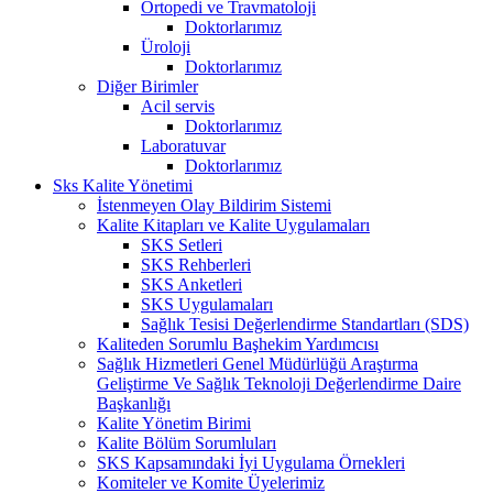
Ortopedi ve Travmatoloji
Doktorlarımız
Üroloji
Doktorlarımız
Diğer Birimler
Acil servis
Doktorlarımız
Laboratuvar
Doktorlarımız
Sks Kalite Yönetimi
İstenmeyen Olay Bildirim Sistemi
Kalite Kitapları ve Kalite Uygulamaları
SKS Setleri
SKS Rehberleri
SKS Anketleri
SKS Uygulamaları
Sağlık Tesisi Değerlendirme Standartları (SDS)
Kaliteden Sorumlu Başhekim Yardımcısı
Sağlık Hizmetleri Genel Müdürlüğü Araştırma
Geliştirme Ve Sağlık Teknoloji Değerlendirme Daire
Başkanlığı
Kalite Yönetim Birimi
Kalite Bölüm Sorumluları
SKS Kapsamındaki İyi Uygulama Örnekleri
Komiteler ve Komite Üyelerimiz