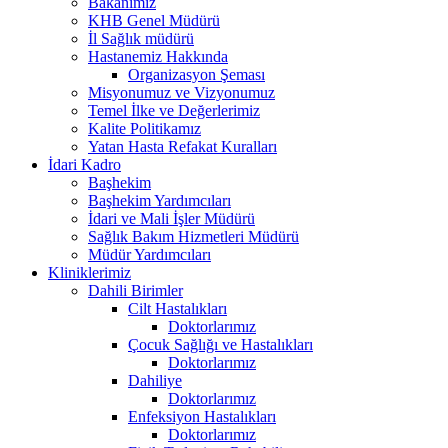
Bakanımız
KHB Genel Müdürü
İl Sağlık müdürü
Hastanemiz Hakkında
Organizasyon Şeması
Misyonumuz ve Vizyonumuz
Temel İlke ve Değerlerimiz
Kalite Politikamız
Yatan Hasta Refakat Kuralları
İdari Kadro
Başhekim
Başhekim Yardımcıları
İdari ve Mali İşler Müdürü
Sağlık Bakım Hizmetleri Müdürü
Müdür Yardımcıları
Kliniklerimiz
Dahili Birimler
Cilt Hastalıkları
Doktorlarımız
Çocuk Sağlığı ve Hastalıkları
Doktorlarımız
Dahiliye
Doktorlarımız
Enfeksiyon Hastalıkları
Doktorlarımız