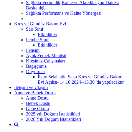
Sağlıkta Verimlilik,Kalite ve Akreditasyon Dairesi
Başkanlığı
Sağlıkta Performans ve Kalite Yönergesi
Kreş ve Gündüz Bakım Evi
Sarı Sınıf
Etkinlikler
Pembe Sınıf
Etkinlikler
İletişim
Aylık Yemek Menüsü
Kreşimiz Çalışmaları
Bağışçımız
Duyurular
İlkay Selahattin Saka Kreş ve Gündüz Bakım
Evi Açılışı- 14.10.2024--13.30 'da yapılacaktır.
İletişim ve Ulaşım
Anne ve Bebek Dostu
Anne Dostu
Bebek Dostu
Gebe Okulu
2025 yılı Doğum İstatistikleri
2026 Yılı Doğum İstatistikleri