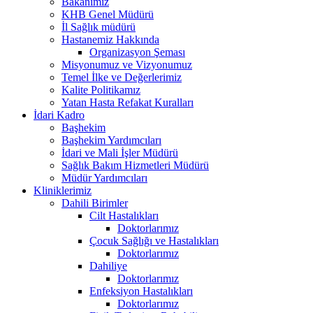
Bakanımız
KHB Genel Müdürü
İl Sağlık müdürü
Hastanemiz Hakkında
Organizasyon Şeması
Misyonumuz ve Vizyonumuz
Temel İlke ve Değerlerimiz
Kalite Politikamız
Yatan Hasta Refakat Kuralları
İdari Kadro
Başhekim
Başhekim Yardımcıları
İdari ve Mali İşler Müdürü
Sağlık Bakım Hizmetleri Müdürü
Müdür Yardımcıları
Kliniklerimiz
Dahili Birimler
Cilt Hastalıkları
Doktorlarımız
Çocuk Sağlığı ve Hastalıkları
Doktorlarımız
Dahiliye
Doktorlarımız
Enfeksiyon Hastalıkları
Doktorlarımız