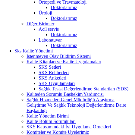
Ortopedi ve Travmatoloji
Doktorlarımız
Üroloji
Doktorlarımız
Diğer Birimler
Acil servis
Doktorlarımız
Laboratuvar
Doktorlarımız
Sks Kalite Yönetimi
İstenmeyen Olay Bildirim Sistemi
Kalite Kitapları ve Kalite Uygulamaları
SKS Setleri
SKS Rehberleri
SKS Anketleri
SKS Uygulamaları
Sağlık Tesisi Değerlendirme Standartları (SDS)
Kaliteden Sorumlu Başhekim Yardımcısı
Sağlık Hizmetleri Genel Müdürlüğü Araştırma
Geliştirme Ve Sağlık Teknoloji Değerlendirme Daire
Başkanlığı
Kalite Yönetim Birimi
Kalite Bölüm Sorumluları
SKS Kapsamındaki İyi Uygulama Örnekleri
Komiteler ve Komite Üyelerimiz