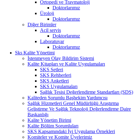
Ortopedi ve Travmatoloji
Doktorlarımız
Üroloji
Doktorlarımız
Diğer Birimler
Acil servis
Doktorlarımız
Laboratuvar
Doktorlarımız
Sks Kalite Yönetimi
İstenmeyen Olay Bildirim Sistemi
Kalite Kitapları ve Kalite Uygulamaları
SKS Setleri
SKS Rehberleri
SKS Anketleri
SKS Uygulamaları
Sağlık Tesisi Değerlendirme Standartları (SDS)
Kaliteden Sorumlu Başhekim Yardımcısı
Sağlık Hizmetleri Genel Müdürlüğü Araştırma
Geliştirme Ve Sağlık Teknoloji Değerlendirme Daire
Başkanlığı
Kalite Yönetim Birimi
Kalite Bölüm Sorumluları
SKS Kapsamındaki İyi Uygulama Örnekleri
Komiteler ve Komite Üyelerimiz