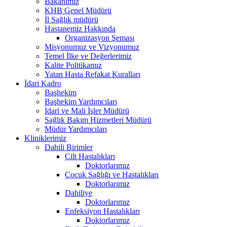
Bakanımız
KHB Genel Müdürü
İl Sağlık müdürü
Hastanemiz Hakkında
Organizasyon Şeması
Misyonumuz ve Vizyonumuz
Temel İlke ve Değerlerimiz
Kalite Politikamız
Yatan Hasta Refakat Kuralları
İdari Kadro
Başhekim
Başhekim Yardımcıları
İdari ve Mali İşler Müdürü
Sağlık Bakım Hizmetleri Müdürü
Müdür Yardımcıları
Kliniklerimiz
Dahili Birimler
Cilt Hastalıkları
Doktorlarımız
Çocuk Sağlığı ve Hastalıkları
Doktorlarımız
Dahiliye
Doktorlarımız
Enfeksiyon Hastalıkları
Doktorlarımız