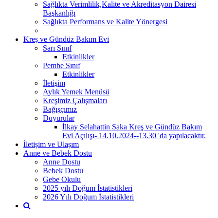
Sağlıkta Verimlilik,Kalite ve Akreditasyon Dairesi
Başkanlığı
Sağlıkta Performans ve Kalite Yönergesi
Kreş ve Gündüz Bakım Evi
Sarı Sınıf
Etkinlikler
Pembe Sınıf
Etkinlikler
İletişim
Aylık Yemek Menüsü
Kreşimiz Çalışmaları
Bağışçımız
Duyurular
İlkay Selahattin Saka Kreş ve Gündüz Bakım
Evi Açılışı- 14.10.2024--13.30 'da yapılacaktır.
İletişim ve Ulaşım
Anne ve Bebek Dostu
Anne Dostu
Bebek Dostu
Gebe Okulu
2025 yılı Doğum İstatistikleri
2026 Yılı Doğum İstatistikleri