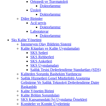
Ortopedi ve Travmatoloji
Doktorlarımız
Üroloji
Doktorlarımız
Diğer Birimler
Acil servis
Doktorlarımız
Laboratuvar
Doktorlarımız
Sks Kalite Yönetimi
İstenmeyen Olay Bildirim Sistemi
Kalite Kitapları ve Kalite Uygulamaları
SKS Setleri
SKS Rehberleri
SKS Anketleri
SKS Uygulamaları
Sağlık Tesisi Değerlendirme Standartları (SDS)
Kaliteden Sorumlu Başhekim Yardımcısı
Sağlık Hizmetleri Genel Müdürlüğü Araştırma
Geliştirme Ve Sağlık Teknoloji Değerlendirme Daire
Başkanlığı
Kalite Yönetim Birimi
Kalite Bölüm Sorumluları
SKS Kapsamındaki İyi Uygulama Örnekleri
Komiteler ve Komite Üyelerimiz