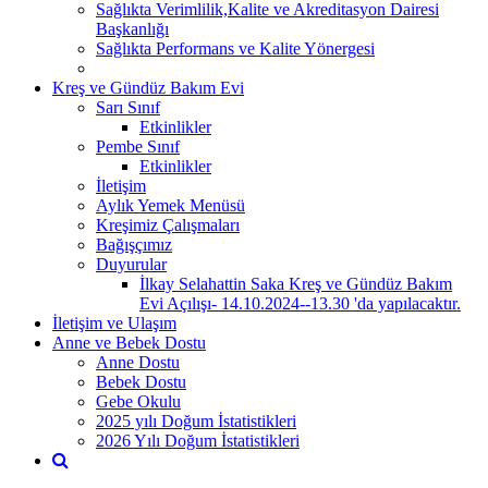
Sağlıkta Verimlilik,Kalite ve Akreditasyon Dairesi
Başkanlığı
Sağlıkta Performans ve Kalite Yönergesi
Kreş ve Gündüz Bakım Evi
Sarı Sınıf
Etkinlikler
Pembe Sınıf
Etkinlikler
İletişim
Aylık Yemek Menüsü
Kreşimiz Çalışmaları
Bağışçımız
Duyurular
İlkay Selahattin Saka Kreş ve Gündüz Bakım
Evi Açılışı- 14.10.2024--13.30 'da yapılacaktır.
İletişim ve Ulaşım
Anne ve Bebek Dostu
Anne Dostu
Bebek Dostu
Gebe Okulu
2025 yılı Doğum İstatistikleri
2026 Yılı Doğum İstatistikleri