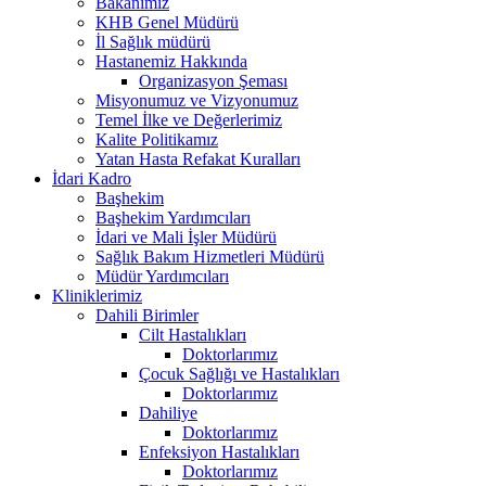
Bakanımız
KHB Genel Müdürü
İl Sağlık müdürü
Hastanemiz Hakkında
Organizasyon Şeması
Misyonumuz ve Vizyonumuz
Temel İlke ve Değerlerimiz
Kalite Politikamız
Yatan Hasta Refakat Kuralları
İdari Kadro
Başhekim
Başhekim Yardımcıları
İdari ve Mali İşler Müdürü
Sağlık Bakım Hizmetleri Müdürü
Müdür Yardımcıları
Kliniklerimiz
Dahili Birimler
Cilt Hastalıkları
Doktorlarımız
Çocuk Sağlığı ve Hastalıkları
Doktorlarımız
Dahiliye
Doktorlarımız
Enfeksiyon Hastalıkları
Doktorlarımız