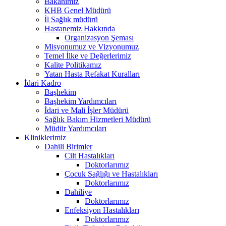
Bakanımız
KHB Genel Müdürü
İl Sağlık müdürü
Hastanemiz Hakkında
Organizasyon Şeması
Misyonumuz ve Vizyonumuz
Temel İlke ve Değerlerimiz
Kalite Politikamız
Yatan Hasta Refakat Kuralları
İdari Kadro
Başhekim
Başhekim Yardımcıları
İdari ve Mali İşler Müdürü
Sağlık Bakım Hizmetleri Müdürü
Müdür Yardımcıları
Kliniklerimiz
Dahili Birimler
Cilt Hastalıkları
Doktorlarımız
Çocuk Sağlığı ve Hastalıkları
Doktorlarımız
Dahiliye
Doktorlarımız
Enfeksiyon Hastalıkları
Doktorlarımız