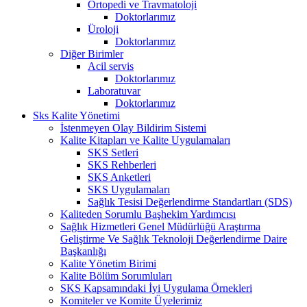
Ortopedi ve Travmatoloji
Doktorlarımız
Üroloji
Doktorlarımız
Diğer Birimler
Acil servis
Doktorlarımız
Laboratuvar
Doktorlarımız
Sks Kalite Yönetimi
İstenmeyen Olay Bildirim Sistemi
Kalite Kitapları ve Kalite Uygulamaları
SKS Setleri
SKS Rehberleri
SKS Anketleri
SKS Uygulamaları
Sağlık Tesisi Değerlendirme Standartları (SDS)
Kaliteden Sorumlu Başhekim Yardımcısı
Sağlık Hizmetleri Genel Müdürlüğü Araştırma
Geliştirme Ve Sağlık Teknoloji Değerlendirme Daire
Başkanlığı
Kalite Yönetim Birimi
Kalite Bölüm Sorumluları
SKS Kapsamındaki İyi Uygulama Örnekleri
Komiteler ve Komite Üyelerimiz