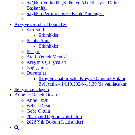
Sağlıkta Verimlilik,Kalite ve Akreditasyon Dairesi
Başkanlığı
Sağlıkta Performans ve Kalite Yönergesi
Kreş ve Gündüz Bakım Evi
Sarı Sınıf
Etkinlikler
Pembe Sınıf
Etkinlikler
İletişim
Aylık Yemek Menüsü
Kreşimiz Çalışmaları
Bağışçımız
Duyurular
İlkay Selahattin Saka Kreş ve Gündüz Bakım
Evi Açılışı- 14.10.2024--13.30 'da yapılacaktır.
İletişim ve Ulaşım
Anne ve Bebek Dostu
Anne Dostu
Bebek Dostu
Gebe Okulu
2025 yılı Doğum İstatistikleri
2026 Yılı Doğum İstatistikleri