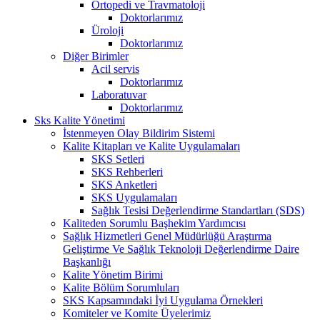
Ortopedi ve Travmatoloji
Doktorlarımız
Üroloji
Doktorlarımız
Diğer Birimler
Acil servis
Doktorlarımız
Laboratuvar
Doktorlarımız
Sks Kalite Yönetimi
İstenmeyen Olay Bildirim Sistemi
Kalite Kitapları ve Kalite Uygulamaları
SKS Setleri
SKS Rehberleri
SKS Anketleri
SKS Uygulamaları
Sağlık Tesisi Değerlendirme Standartları (SDS)
Kaliteden Sorumlu Başhekim Yardımcısı
Sağlık Hizmetleri Genel Müdürlüğü Araştırma
Geliştirme Ve Sağlık Teknoloji Değerlendirme Daire
Başkanlığı
Kalite Yönetim Birimi
Kalite Bölüm Sorumluları
SKS Kapsamındaki İyi Uygulama Örnekleri
Komiteler ve Komite Üyelerimiz