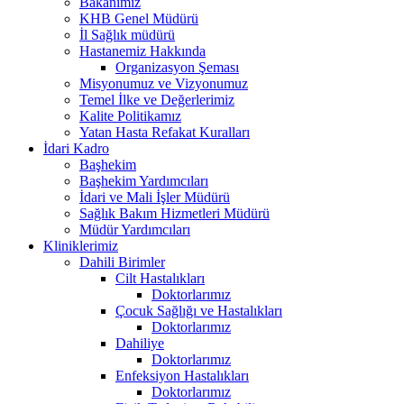
Bakanımız
KHB Genel Müdürü
İl Sağlık müdürü
Hastanemiz Hakkında
Organizasyon Şeması
Misyonumuz ve Vizyonumuz
Temel İlke ve Değerlerimiz
Kalite Politikamız
Yatan Hasta Refakat Kuralları
İdari Kadro
Başhekim
Başhekim Yardımcıları
İdari ve Mali İşler Müdürü
Sağlık Bakım Hizmetleri Müdürü
Müdür Yardımcıları
Kliniklerimiz
Dahili Birimler
Cilt Hastalıkları
Doktorlarımız
Çocuk Sağlığı ve Hastalıkları
Doktorlarımız
Dahiliye
Doktorlarımız
Enfeksiyon Hastalıkları
Doktorlarımız