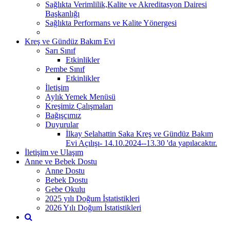
Sağlıkta Verimlilik,Kalite ve Akreditasyon Dairesi
Başkanlığı
Sağlıkta Performans ve Kalite Yönergesi
Kreş ve Gündüz Bakım Evi
Sarı Sınıf
Etkinlikler
Pembe Sınıf
Etkinlikler
İletişim
Aylık Yemek Menüsü
Kreşimiz Çalışmaları
Bağışçımız
Duyurular
İlkay Selahattin Saka Kreş ve Gündüz Bakım
Evi Açılışı- 14.10.2024--13.30 'da yapılacaktır.
İletişim ve Ulaşım
Anne ve Bebek Dostu
Anne Dostu
Bebek Dostu
Gebe Okulu
2025 yılı Doğum İstatistikleri
2026 Yılı Doğum İstatistikleri