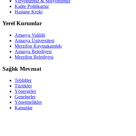
Vizyonumuz & Misyonumuz
Kalite Politikamız
Hastane Kroki
Yerel Kurumlar
Amasya Valiliği
Amasya Üniversitesi
Merzifon Kaymakamlığı
Amasya Belediyesi
Merzifon Belediyesi
Sağlık Mevzuat
Tebliğler
Tüzükler
Yönergeler
Genelgeler
Yönetmelikler
Kanunlar