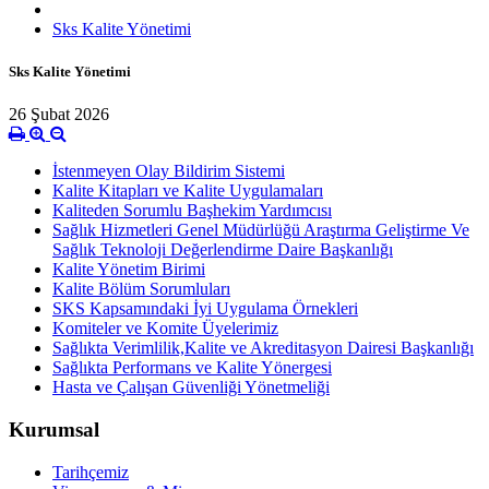
Sks Kalite Yönetimi
Sks Kalite Yönetimi
26 Şubat 2026
İstenmeyen Olay Bildirim Sistemi
Kalite Kitapları ve Kalite Uygulamaları
Kaliteden Sorumlu Başhekim Yardımcısı
Sağlık Hizmetleri Genel Müdürlüğü Araştırma Geliştirme Ve
Sağlık Teknoloji Değerlendirme Daire Başkanlığı
Kalite Yönetim Birimi
Kalite Bölüm Sorumluları
SKS Kapsamındaki İyi Uygulama Örnekleri
Komiteler ve Komite Üyelerimiz
Sağlıkta Verimlilik,Kalite ve Akreditasyon Dairesi Başkanlığı
Sağlıkta Performans ve Kalite Yönergesi
Hasta ve Çalışan Güvenliği Yönetmeliği
Kurumsal
Tarihçemiz