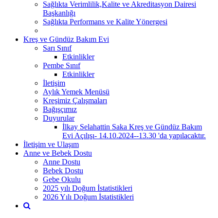
Sağlıkta Verimlilik,Kalite ve Akreditasyon Dairesi
Başkanlığı
Sağlıkta Performans ve Kalite Yönergesi
Kreş ve Gündüz Bakım Evi
Sarı Sınıf
Etkinlikler
Pembe Sınıf
Etkinlikler
İletişim
Aylık Yemek Menüsü
Kreşimiz Çalışmaları
Bağışçımız
Duyurular
İlkay Selahattin Saka Kreş ve Gündüz Bakım
Evi Açılışı- 14.10.2024--13.30 'da yapılacaktır.
İletişim ve Ulaşım
Anne ve Bebek Dostu
Anne Dostu
Bebek Dostu
Gebe Okulu
2025 yılı Doğum İstatistikleri
2026 Yılı Doğum İstatistikleri