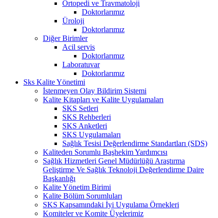
Ortopedi ve Travmatoloji
Doktorlarımız
Üroloji
Doktorlarımız
Diğer Birimler
Acil servis
Doktorlarımız
Laboratuvar
Doktorlarımız
Sks Kalite Yönetimi
İstenmeyen Olay Bildirim Sistemi
Kalite Kitapları ve Kalite Uygulamaları
SKS Setleri
SKS Rehberleri
SKS Anketleri
SKS Uygulamaları
Sağlık Tesisi Değerlendirme Standartları (SDS)
Kaliteden Sorumlu Başhekim Yardımcısı
Sağlık Hizmetleri Genel Müdürlüğü Araştırma
Geliştirme Ve Sağlık Teknoloji Değerlendirme Daire
Başkanlığı
Kalite Yönetim Birimi
Kalite Bölüm Sorumluları
SKS Kapsamındaki İyi Uygulama Örnekleri
Komiteler ve Komite Üyelerimiz