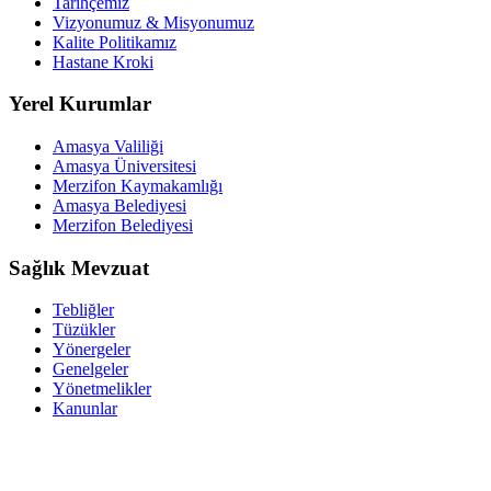
Tarihçemiz
Vizyonumuz & Misyonumuz
Kalite Politikamız
Hastane Kroki
Yerel Kurumlar
Amasya Valiliği
Amasya Üniversitesi
Merzifon Kaymakamlığı
Amasya Belediyesi
Merzifon Belediyesi
Sağlık Mevzuat
Tebliğler
Tüzükler
Yönergeler
Genelgeler
Yönetmelikler
Kanunlar