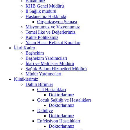
Bakanımız
KHB Genel Müdürü
İl Sağlık müdürü
Hastanemiz Hakkında
Organizasyon Şeması
Misyonumuz ve Vizyonumuz
Temel İlke ve Değerlerimiz
Kalite Politikamız
Yatan Hasta Refakat Kuralları
İdari Kadro
Başhekim
Başhekim Yardımcıları
İdari ve Mali İşler Müdürü
Sağlık Bakım Hizmetleri Müdürü
Müdür Yardımcıları
Kliniklerimiz
Dahili Birimler
Cilt Hastalıkları
Doktorlarımız
Çocuk Sağlığı ve Hastalıkları
Doktorlarımız
Dahiliye
Doktorlarımız
Enfeksiyon Hastalıkları
Doktorlarımız