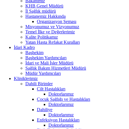
Bakanımız
KHB Genel Müdürü
İl Sağlık müdürü
Hastanemiz Hakkında
Organizasyon Şeması
Misyonumuz ve Vizyonumuz
Temel İlke ve Değerlerimiz
Kalite Politikamız
Yatan Hasta Refakat Kuralları
İdari Kadro
Başhekim
Başhekim Yardımcıları
İdari ve Mali İşler Müdürü
Sağlık Bakım Hizmetleri Müdürü
Müdür Yardımcıları
Kliniklerimiz
Dahili Birimler
Cilt Hastalıkları
Doktorlarımız
Çocuk Sağlığı ve Hastalıkları
Doktorlarımız
Dahiliye
Doktorlarımız
Enfeksiyon Hastalıkları
Doktorlarımız