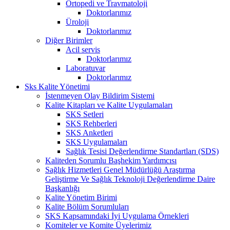
Ortopedi ve Travmatoloji
Doktorlarımız
Üroloji
Doktorlarımız
Diğer Birimler
Acil servis
Doktorlarımız
Laboratuvar
Doktorlarımız
Sks Kalite Yönetimi
İstenmeyen Olay Bildirim Sistemi
Kalite Kitapları ve Kalite Uygulamaları
SKS Setleri
SKS Rehberleri
SKS Anketleri
SKS Uygulamaları
Sağlık Tesisi Değerlendirme Standartları (SDS)
Kaliteden Sorumlu Başhekim Yardımcısı
Sağlık Hizmetleri Genel Müdürlüğü Araştırma
Geliştirme Ve Sağlık Teknoloji Değerlendirme Daire
Başkanlığı
Kalite Yönetim Birimi
Kalite Bölüm Sorumluları
SKS Kapsamındaki İyi Uygulama Örnekleri
Komiteler ve Komite Üyelerimiz