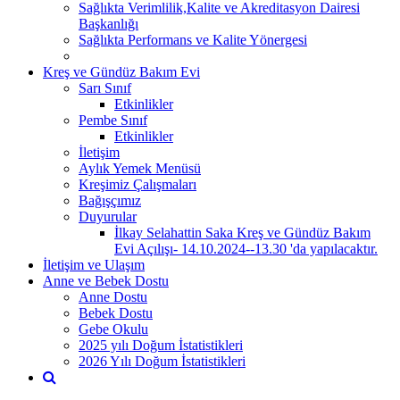
Sağlıkta Verimlilik,Kalite ve Akreditasyon Dairesi
Başkanlığı
Sağlıkta Performans ve Kalite Yönergesi
Kreş ve Gündüz Bakım Evi
Sarı Sınıf
Etkinlikler
Pembe Sınıf
Etkinlikler
İletişim
Aylık Yemek Menüsü
Kreşimiz Çalışmaları
Bağışçımız
Duyurular
İlkay Selahattin Saka Kreş ve Gündüz Bakım
Evi Açılışı- 14.10.2024--13.30 'da yapılacaktır.
İletişim ve Ulaşım
Anne ve Bebek Dostu
Anne Dostu
Bebek Dostu
Gebe Okulu
2025 yılı Doğum İstatistikleri
2026 Yılı Doğum İstatistikleri