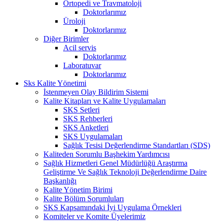
Ortopedi ve Travmatoloji
Doktorlarımız
Üroloji
Doktorlarımız
Diğer Birimler
Acil servis
Doktorlarımız
Laboratuvar
Doktorlarımız
Sks Kalite Yönetimi
İstenmeyen Olay Bildirim Sistemi
Kalite Kitapları ve Kalite Uygulamaları
SKS Setleri
SKS Rehberleri
SKS Anketleri
SKS Uygulamaları
Sağlık Tesisi Değerlendirme Standartları (SDS)
Kaliteden Sorumlu Başhekim Yardımcısı
Sağlık Hizmetleri Genel Müdürlüğü Araştırma
Geliştirme Ve Sağlık Teknoloji Değerlendirme Daire
Başkanlığı
Kalite Yönetim Birimi
Kalite Bölüm Sorumluları
SKS Kapsamındaki İyi Uygulama Örnekleri
Komiteler ve Komite Üyelerimiz