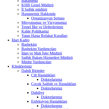
Bakanımız
KHB Genel Müdürü
İl Sağlık müdürü
Hastanemiz Hakkında
Organizasyon Şeması
Misyonumuz ve Vizyonumuz
Temel İlke ve Değerlerimiz
Kalite Politikamız
Yatan Hasta Refakat Kuralları
İdari Kadro
Başhekim
Başhekim Yardımcıları
İdari ve Mali İşler Müdürü
Sağlık Bakım Hizmetleri Müdürü
Müdür Yardımcıları
Kliniklerimiz
Dahili Birimler
Cilt Hastalıkları
Doktorlarımız
Çocuk Sağlığı ve Hastalıkları
Doktorlarımız
Dahiliye
Doktorlarımız
Enfeksiyon Hastalıkları
Doktorlarımız