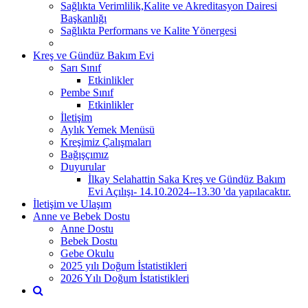
Sağlıkta Verimlilik,Kalite ve Akreditasyon Dairesi
Başkanlığı
Sağlıkta Performans ve Kalite Yönergesi
Kreş ve Gündüz Bakım Evi
Sarı Sınıf
Etkinlikler
Pembe Sınıf
Etkinlikler
İletişim
Aylık Yemek Menüsü
Kreşimiz Çalışmaları
Bağışçımız
Duyurular
İlkay Selahattin Saka Kreş ve Gündüz Bakım
Evi Açılışı- 14.10.2024--13.30 'da yapılacaktır.
İletişim ve Ulaşım
Anne ve Bebek Dostu
Anne Dostu
Bebek Dostu
Gebe Okulu
2025 yılı Doğum İstatistikleri
2026 Yılı Doğum İstatistikleri