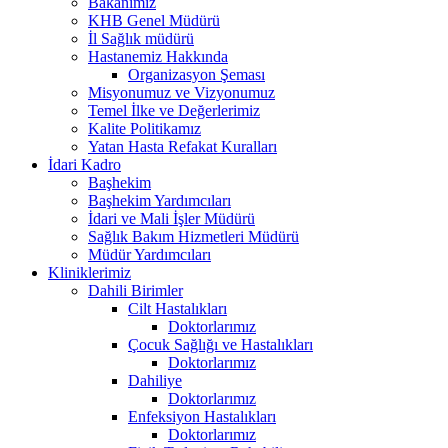
Bakanımız
KHB Genel Müdürü
İl Sağlık müdürü
Hastanemiz Hakkında
Organizasyon Şeması
Misyonumuz ve Vizyonumuz
Temel İlke ve Değerlerimiz
Kalite Politikamız
Yatan Hasta Refakat Kuralları
İdari Kadro
Başhekim
Başhekim Yardımcıları
İdari ve Mali İşler Müdürü
Sağlık Bakım Hizmetleri Müdürü
Müdür Yardımcıları
Kliniklerimiz
Dahili Birimler
Cilt Hastalıkları
Doktorlarımız
Çocuk Sağlığı ve Hastalıkları
Doktorlarımız
Dahiliye
Doktorlarımız
Enfeksiyon Hastalıkları
Doktorlarımız