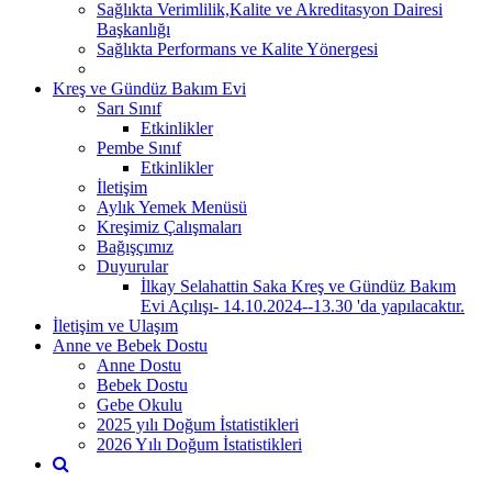
Sağlıkta Verimlilik,Kalite ve Akreditasyon Dairesi
Başkanlığı
Sağlıkta Performans ve Kalite Yönergesi
Kreş ve Gündüz Bakım Evi
Sarı Sınıf
Etkinlikler
Pembe Sınıf
Etkinlikler
İletişim
Aylık Yemek Menüsü
Kreşimiz Çalışmaları
Bağışçımız
Duyurular
İlkay Selahattin Saka Kreş ve Gündüz Bakım
Evi Açılışı- 14.10.2024--13.30 'da yapılacaktır.
İletişim ve Ulaşım
Anne ve Bebek Dostu
Anne Dostu
Bebek Dostu
Gebe Okulu
2025 yılı Doğum İstatistikleri
2026 Yılı Doğum İstatistikleri