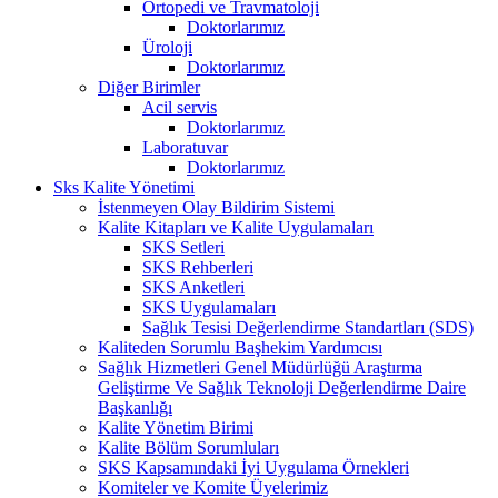
Ortopedi ve Travmatoloji
Doktorlarımız
Üroloji
Doktorlarımız
Diğer Birimler
Acil servis
Doktorlarımız
Laboratuvar
Doktorlarımız
Sks Kalite Yönetimi
İstenmeyen Olay Bildirim Sistemi
Kalite Kitapları ve Kalite Uygulamaları
SKS Setleri
SKS Rehberleri
SKS Anketleri
SKS Uygulamaları
Sağlık Tesisi Değerlendirme Standartları (SDS)
Kaliteden Sorumlu Başhekim Yardımcısı
Sağlık Hizmetleri Genel Müdürlüğü Araştırma
Geliştirme Ve Sağlık Teknoloji Değerlendirme Daire
Başkanlığı
Kalite Yönetim Birimi
Kalite Bölüm Sorumluları
SKS Kapsamındaki İyi Uygulama Örnekleri
Komiteler ve Komite Üyelerimiz