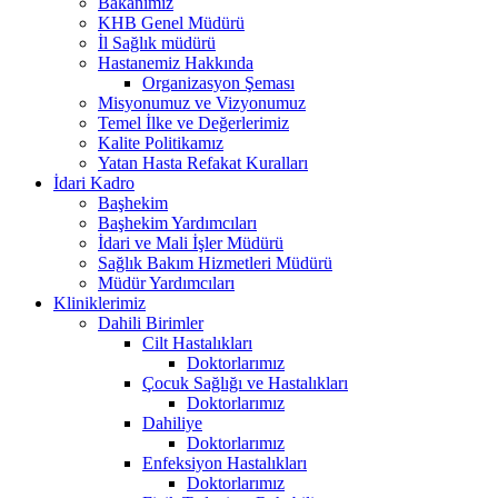
Bakanımız
KHB Genel Müdürü
İl Sağlık müdürü
Hastanemiz Hakkında
Organizasyon Şeması
Misyonumuz ve Vizyonumuz
Temel İlke ve Değerlerimiz
Kalite Politikamız
Yatan Hasta Refakat Kuralları
İdari Kadro
Başhekim
Başhekim Yardımcıları
İdari ve Mali İşler Müdürü
Sağlık Bakım Hizmetleri Müdürü
Müdür Yardımcıları
Kliniklerimiz
Dahili Birimler
Cilt Hastalıkları
Doktorlarımız
Çocuk Sağlığı ve Hastalıkları
Doktorlarımız
Dahiliye
Doktorlarımız
Enfeksiyon Hastalıkları
Doktorlarımız