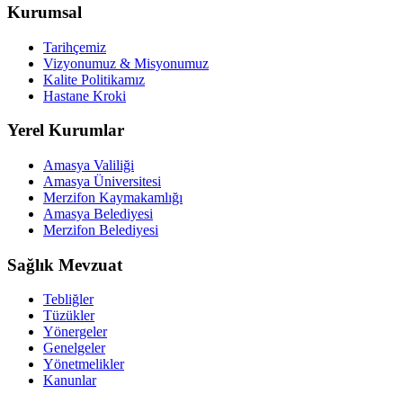
Kurumsal
Tarihçemiz
Vizyonumuz & Misyonumuz
Kalite Politikamız
Hastane Kroki
Yerel Kurumlar
Amasya Valiliği
Amasya Üniversitesi
Merzifon Kaymakamlığı
Amasya Belediyesi
Merzifon Belediyesi
Sağlık Mevzuat
Tebliğler
Tüzükler
Yönergeler
Genelgeler
Yönetmelikler
Kanunlar