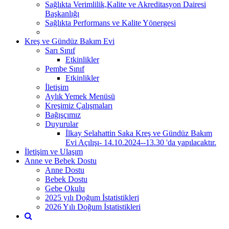
Sağlıkta Verimlilik,Kalite ve Akreditasyon Dairesi
Başkanlığı
Sağlıkta Performans ve Kalite Yönergesi
Kreş ve Gündüz Bakım Evi
Sarı Sınıf
Etkinlikler
Pembe Sınıf
Etkinlikler
İletişim
Aylık Yemek Menüsü
Kreşimiz Çalışmaları
Bağışçımız
Duyurular
İlkay Selahattin Saka Kreş ve Gündüz Bakım
Evi Açılışı- 14.10.2024--13.30 'da yapılacaktır.
İletişim ve Ulaşım
Anne ve Bebek Dostu
Anne Dostu
Bebek Dostu
Gebe Okulu
2025 yılı Doğum İstatistikleri
2026 Yılı Doğum İstatistikleri