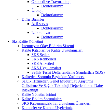
Ortopedi ve Travmatoloji
Doktorlarımız
Üroloji
Doktorlarımız
Diğer Birimler
Acil servis
Doktorlarımız
Laboratuvar
Doktorlarımız
Sks Kalite Yönetimi
İstenmeyen Olay Bildirim Sistemi
Kalite Kitapları ve Kalite Uygulamaları
SKS Setleri
SKS Rehberleri
SKS Anketleri
SKS Uygulamaları
Sağlık Tesisi Değerlendirme Standartları (SDS)
Kaliteden Sorumlu Başhekim Yardımcısı
Sağlık Hizmetleri Genel Müdürlüğü Araştırma
Geliştirme Ve Sağlık Teknoloji Değerlendirme Daire
Başkanlığı
Kalite Yönetim Birimi
Kalite Bölüm Sorumluları
SKS Kapsamındaki İyi Uygulama Örnekleri
Komiteler ve Komite Üyelerimiz