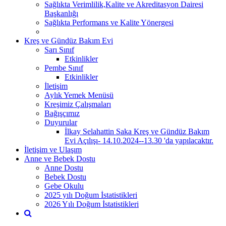
Sağlıkta Verimlilik,Kalite ve Akreditasyon Dairesi
Başkanlığı
Sağlıkta Performans ve Kalite Yönergesi
Kreş ve Gündüz Bakım Evi
Sarı Sınıf
Etkinlikler
Pembe Sınıf
Etkinlikler
İletişim
Aylık Yemek Menüsü
Kreşimiz Çalışmaları
Bağışçımız
Duyurular
İlkay Selahattin Saka Kreş ve Gündüz Bakım
Evi Açılışı- 14.10.2024--13.30 'da yapılacaktır.
İletişim ve Ulaşım
Anne ve Bebek Dostu
Anne Dostu
Bebek Dostu
Gebe Okulu
2025 yılı Doğum İstatistikleri
2026 Yılı Doğum İstatistikleri