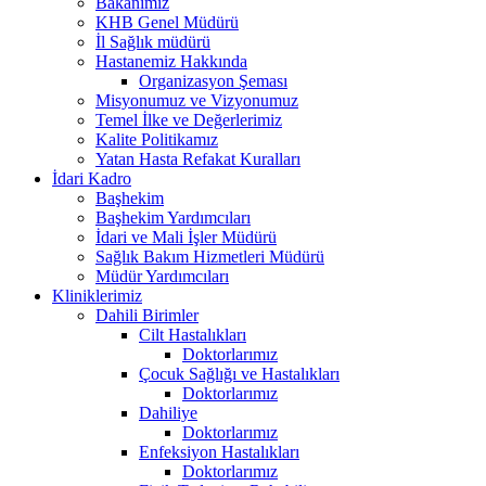
Bakanımız
KHB Genel Müdürü
İl Sağlık müdürü
Hastanemiz Hakkında
Organizasyon Şeması
Misyonumuz ve Vizyonumuz
Temel İlke ve Değerlerimiz
Kalite Politikamız
Yatan Hasta Refakat Kuralları
İdari Kadro
Başhekim
Başhekim Yardımcıları
İdari ve Mali İşler Müdürü
Sağlık Bakım Hizmetleri Müdürü
Müdür Yardımcıları
Kliniklerimiz
Dahili Birimler
Cilt Hastalıkları
Doktorlarımız
Çocuk Sağlığı ve Hastalıkları
Doktorlarımız
Dahiliye
Doktorlarımız
Enfeksiyon Hastalıkları
Doktorlarımız