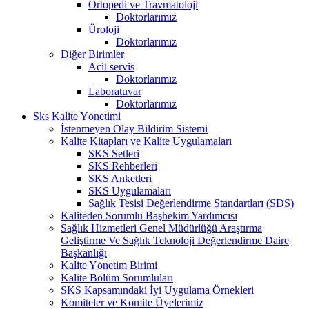
Ortopedi ve Travmatoloji
Doktorlarımız
Üroloji
Doktorlarımız
Diğer Birimler
Acil servis
Doktorlarımız
Laboratuvar
Doktorlarımız
Sks Kalite Yönetimi
İstenmeyen Olay Bildirim Sistemi
Kalite Kitapları ve Kalite Uygulamaları
SKS Setleri
SKS Rehberleri
SKS Anketleri
SKS Uygulamaları
Sağlık Tesisi Değerlendirme Standartları (SDS)
Kaliteden Sorumlu Başhekim Yardımcısı
Sağlık Hizmetleri Genel Müdürlüğü Araştırma
Geliştirme Ve Sağlık Teknoloji Değerlendirme Daire
Başkanlığı
Kalite Yönetim Birimi
Kalite Bölüm Sorumluları
SKS Kapsamındaki İyi Uygulama Örnekleri
Komiteler ve Komite Üyelerimiz