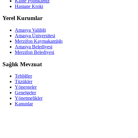
Kalite Politikamız
Hastane Kroki
Yerel Kurumlar
Amasya Valiliği
Amasya Üniversitesi
Merzifon Kaymakamlığı
Amasya Belediyesi
Merzifon Belediyesi
Sağlık Mevzuat
Tebliğler
Tüzükler
Yönergeler
Genelgeler
Yönetmelikler
Kanunlar